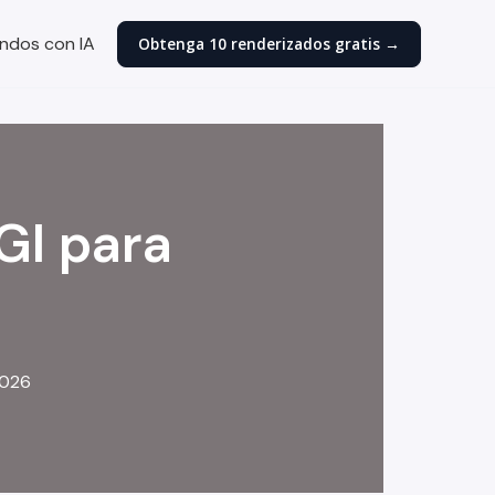
ndos con IA
Obtenga 10 renderizados gratis →
GI para
2026