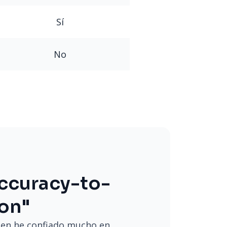
Sí
No
accuracy-to-
on"
uien he confiado mucho en