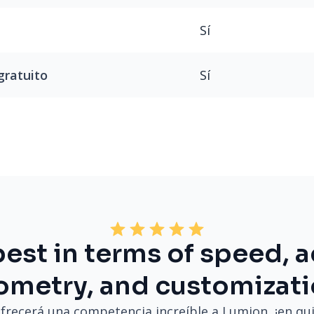
Sí
Sí
gratuito
 best in terms of speed, 
ometry, and customizati
frecerá una competencia increíble a Lumion, ¡en q