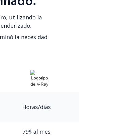
inado.
o, utilizando la
renderizado.
iminó la necesidad
Horas/días
79$ al mes