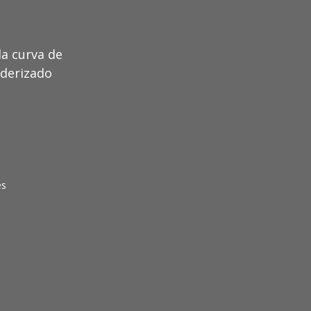
a curva de
nderizado
es