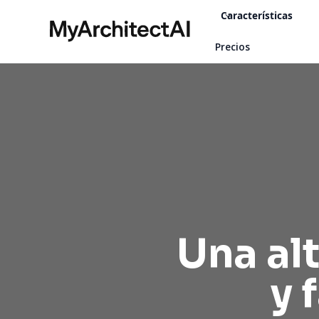
Características
Precios
Una alt
y 