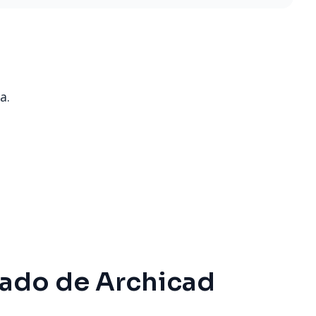
a.
zado de Archicad