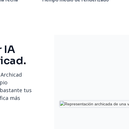
 IA
icad.
 Archicad
opio
 bastante tus
fica más