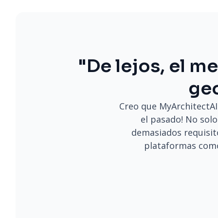
"De lejos, el m
geo
Creo que MyArchitectAI
el pasado! No solo
demasiados requisit
plataformas como 