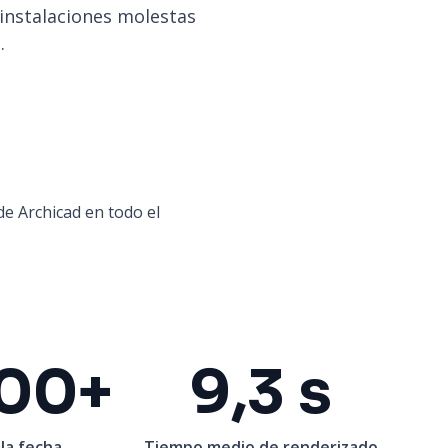
instalaciones molestas
.
e Archicad en todo el
000+
9,3 s
la fecha
Tiempo medio de renderizado