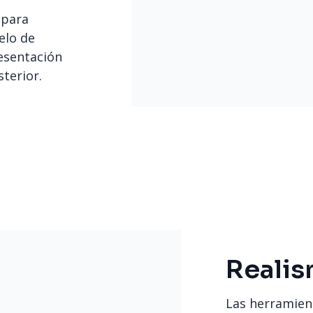
 para
elo de
resentación
terior.
Realis
Las herramient