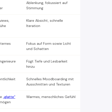
Ablenkung, fokussiert auf
er
Stimmung
views,
Klare Absicht, schnelle
rühe
Iteration
nternes
Fokus auf Form sowie Licht
und Schatten
Ingenieure
Fügt Tiefe und Lesbarkeit
hinzu
entlichkeit
Schnelles Moodboarding mit
Ausschnitten und Texturen
ie
„glatte“
Warmes, menschliches Gefühl
 mögen