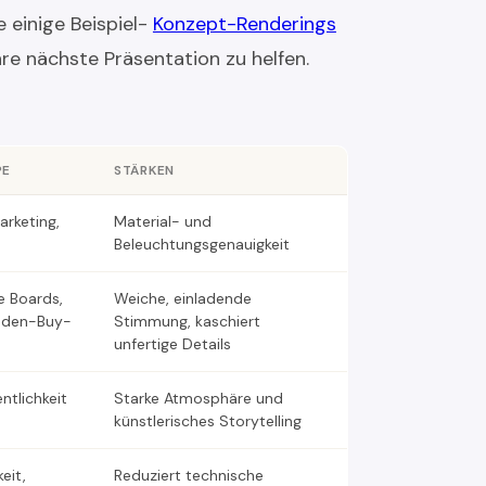
e einige Beispiel-
Konzept-Renderings
hre nächste Präsentation zu helfen.
PE
STÄRKEN
arketing,
Material- und
Beleuchtungsgenauigkeit
e Boards,
Weiche, einladende
nden-Buy-
Stimmung, kaschiert
unfertige Details
entlichkeit
Starke Atmosphäre und
künstlerisches Storytelling
eit,
Reduziert technische