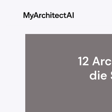
12 Ar
die