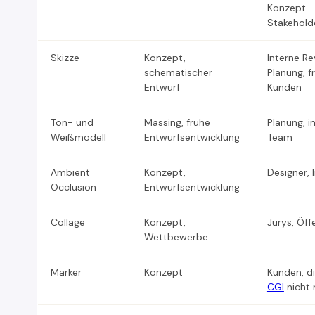
Konzept-
Stakehold
Skizze
Konzept,
Interne Re
schematischer
Planung, f
Entwurf
Kunden
Ton- und
Massing, frühe
Planung, i
Weißmodell
Entwurfsentwicklung
Team
Ambient
Konzept,
Designer, 
Occlusion
Entwurfsentwicklung
Collage
Konzept,
Jurys, Öff
Wettbewerbe
Marker
Konzept
Kunden, d
CGI
nicht