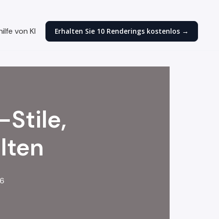
lfe von KI
Erhalten Sie 10 Renderings kostenlos →
Stile,
lten
26