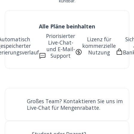
kündbar.
Alle Pläne beinhalten
Priorisierter
Automatisch
Lizenz für
Sic
Live-Chat-
gespeicherter
kommerzielle
und E-Mail-
rierungsverlauf
Nutzung
Ban
Support
Großes Team? Kontaktieren Sie uns im
Live-Chat für Mengenrabatte.