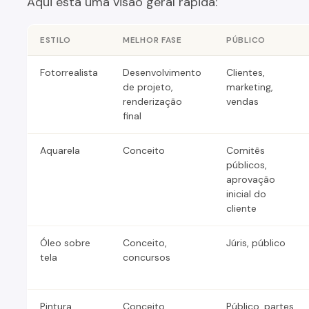
Aqui está uma visão geral rápida:
ESTILO
MELHOR FASE
PÚBLICO
Fotorrealista
Desenvolvimento
Clientes,
de projeto,
marketing,
renderização
vendas
final
Aquarela
Conceito
Comitês
públicos,
aprovação
inicial do
cliente
Óleo sobre
Conceito,
Júris, público
tela
concursos
Pintura
Conceito
Público, partes