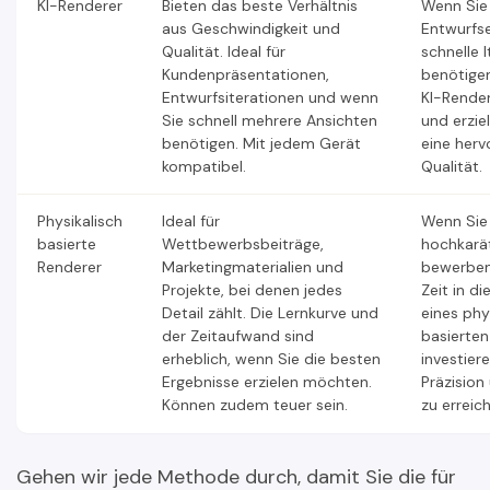
KI-Renderer
Bieten das beste Verhältnis
Wenn Sie
aus Geschwindigkeit und
Entwurfs
Qualität. Ideal für
schnelle 
Kundenpräsentationen,
benötigen
Entwurfsiterationen und wenn
KI-Rende
Sie schnell mehrere Ansichten
und erzie
benötigen. Mit jedem Gerät
eine her
kompatibel.
Qualität.
Physikalisch
Ideal für
Wenn Sie
basierte
Wettbewerbsbeiträge,
hochkarät
Renderer
Marketingmaterialien und
bewerben,
Projekte, bei denen jedes
Zeit in d
Detail zählt. Die Lernkurve und
eines phy
der Zeitaufwand sind
basierten
erheblich, wenn Sie die besten
investier
Ergebnisse erzielen möchten.
Präzision
Können zudem teuer sein.
zu erreic
Gehen wir jede Methode durch, damit Sie die für