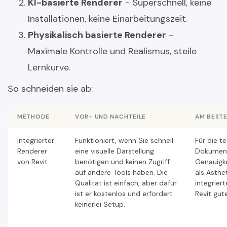
KI-basierte Renderer
- Superschnell, keine
Installationen, keine Einarbeitungszeit.
Physikalisch basierte Renderer
-
Maximale Kontrolle und Realismus, steile
Lernkurve.
So schneiden sie ab:
METHODE
VOR- UND NACHTEILE
AM BESTE
Integrierter
Funktioniert, wenn Sie schnell
Für die t
Renderer
eine visuelle Darstellung
Dokument
von Revit
benötigen und keinen Zugriff
Genauigke
auf andere Tools haben. Die
als Ästhet
Qualität ist einfach, aber dafür
integrier
ist er kostenlos und erfordert
Revit gut
keinerlei Setup.