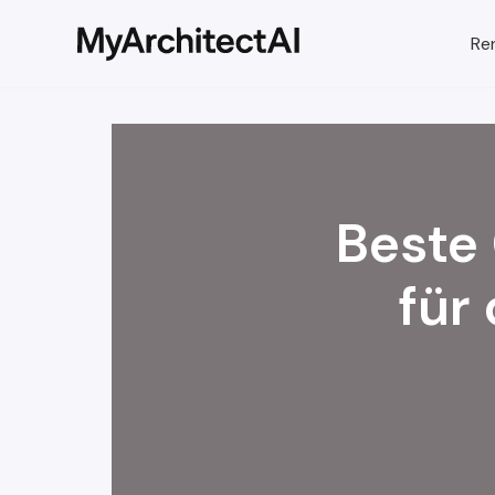
Ren
Beste
für