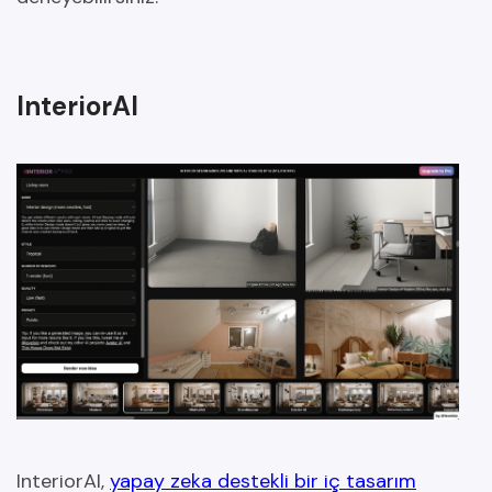
InteriorAI
InteriorAI,
yapay zeka destekli bir iç tasarım