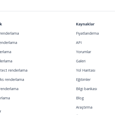
k
Kaynaklar
renderlama
Fiyatlandırma
renderlama
API
derlama
Yorumlar
derlama
Galeri
itect renderlama
Yol Haritası
ks renderlama
Eğitimler
renderlama
Bilgi bankası
erlama
Blog
Araştırma
r