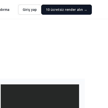
ndırma
Giriş yap
10 ücretsiz render alın →