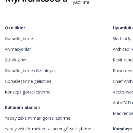
yazılımı
Özellikler
Uyumlulu
Görselleştirme
SketchUp 
Animasyonlar
Archicad 
Stil aktarımı
Revit ren
Görselleştirme düzenleyici
Rhino ren
Görselleştirme geliştirici
Chief Arch
Konsept görselleştirme
Vectorwor
AutoCAD 
Kullanım alanları
Mac rend
Yapay zeka mimari görselleştirme
Yapay zeka iç mekan tasarımı görselleştirme
Karşılaştı