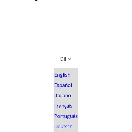
Dil
English
Español
Italiano
Français
Português
Deutsch