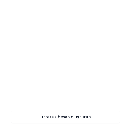
10 görseli ücretsiz
geliştirin
Kusurları giderin, gürültüyü azaltın ve yapay zeka
kullanarak render'larınızı fotogerçekçi hale
getirin.
Ücretsiz hesap oluşturun