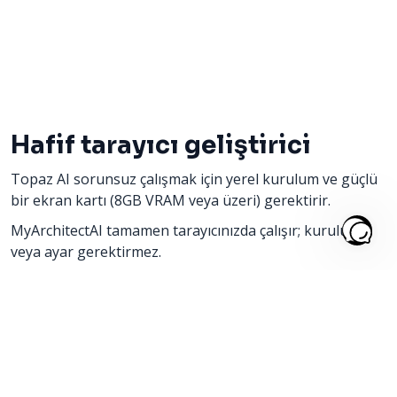
Hafif tarayıcı geliştirici
Topaz AI sorunsuz çalışmak için yerel kurulum ve güçlü
bir ekran kartı (8GB VRAM veya üzeri) gerektirir.
MyArchitectAI tamamen tarayıcınızda çalışır; kurulum
veya ayar gerektirmez.
Görselinizi yükleyin, "Geliştir" motorunu seçin ve
"Oluştur" düğmesine basın.
Ekstra yaratıcı kontrol için “Yaratıcılık” kaydırıcısını
ayarlayın veya özel bir istem ekleyin.
Saniyeler içinde, indirmeye hazır 4K geliştirilmiş bir