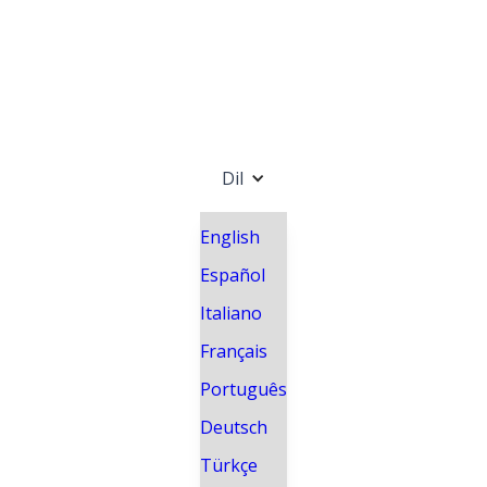
Dil
English
Español
Italiano
Français
Português
Deutsch
Türkçe