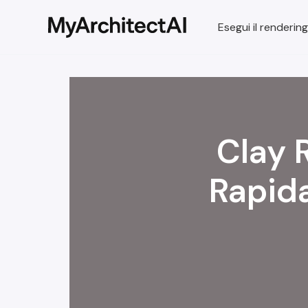
Esegui il rendering
Clay 
Rapida