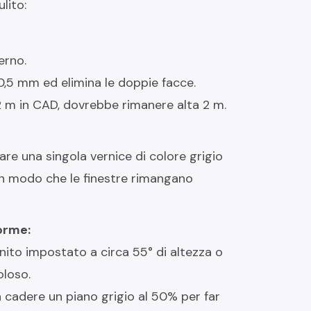
lito:
erno.
i 0,5 mm ed elimina le doppie facce.
a 2 m in CAD, dovrebbe rimanere alta 2 m.
are una singola vernice di colore grigio
, in modo che le finestre rimangano
orme:
nito impostato a circa 55° di altezza o
oloso.
a cadere un piano grigio al 50% per far