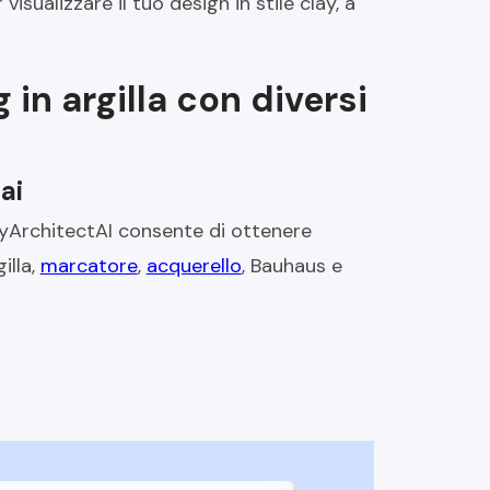
sualizzare il tuo design in stile clay, a
in argilla con diversi
ai
MyArchitectAI consente di ottenere
illa,
marcatore
,
acquerello
, Bauhaus e