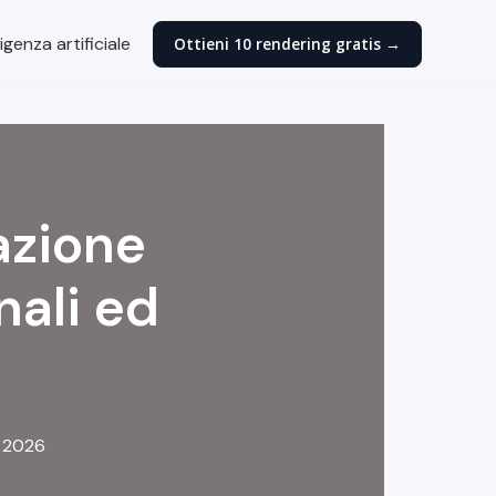
igenza artificiale
Ottieni 10 rendering gratis →
azione
nali ed
, 2026