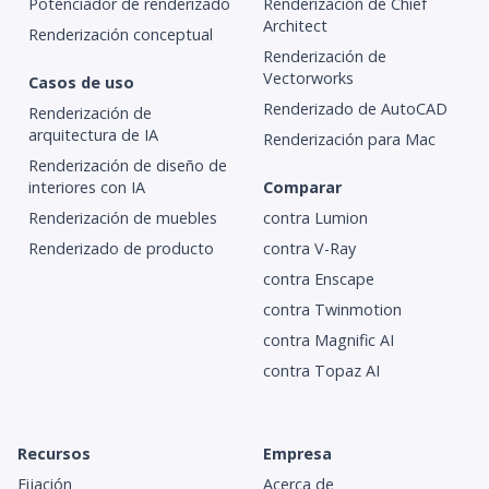
Potenciador de renderizado
Renderización de Chief
Architect
Renderización conceptual
Renderización de
Vectorworks
Casos de uso
Renderizado de AutoCAD
Renderización de
arquitectura de IA
Renderización para Mac
Renderización de diseño de
interiores con IA
Comparar
Renderización de muebles
contra Lumion
Renderizado de producto
contra V-Ray
contra Enscape
contra Twinmotion
contra Magnific AI
contra Topaz AI
Recursos
Empresa
Fijación
Acerca de