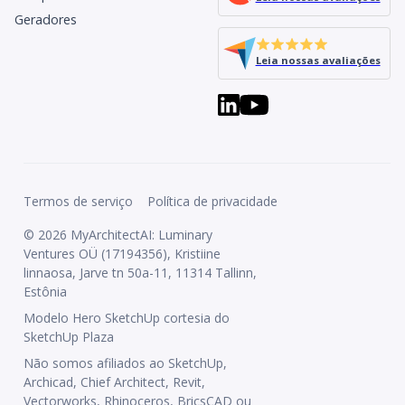
Geradores
Leia nossas avaliações
Termos de serviço
Política de privacidade
© 2026 MyArchitectAI: Luminary
Ventures OÜ (17194356), Kristiine
linnaosa, Jarve tn 50a-11, 11314 Tallinn,
Estônia
Modelo Hero SketchUp cortesia do
SketchUp Plaza
Não somos afiliados ao SketchUp,
Archicad, Chief Architect, Revit,
Vectorworks, Rhinoceros, BricsCAD ou