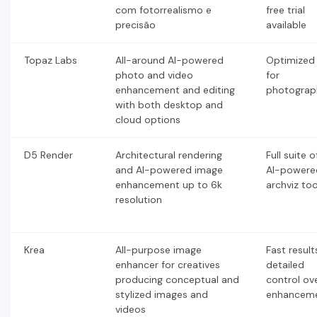
com fotorrealismo e
free trial
precisão
available
Topaz Labs
All-around AI-powered
Optimized
photo and video
for
enhancement and editing
photograp
with both desktop and
cloud options
D5 Render
Architectural rendering
Full suite o
and AI-powered image
AI-powere
enhancement up to 6k
archviz too
resolution
Krea
All-purpose image
Fast result
enhancer for creatives
detailed
producing conceptual and
control ov
stylized images and
enhancem
videos