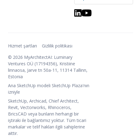
Hizmet şartları
Gizlilik politikası
© 2026 MyArchitectAI: Luminary
Ventures OÜ (17194356), Kristiine
linnaosa, Jarve tn 50a-11, 11314 Tallinn,
Estonia
Ana SketchUp modeli SketchUp Plaza'nın
izniyle
SketchUp, Archicad, Chief Architect,
Revit, Vectorworks, Rhinoceros,
BricsCAD veya bunların herhangi bir
iştiraki ile bağlantımız yoktur. Tüm ticari
markalar ve telif hakları ilgili sahiplerine
aittir.