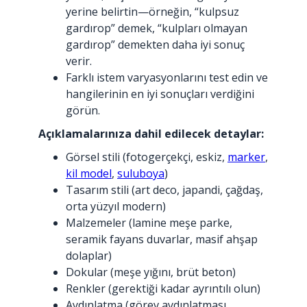
yerine belirtin—örneğin, “kulpsuz
gardırop” demek, “kulpları olmayan
gardırop” demekten daha iyi sonuç
verir.
Farklı istem varyasyonlarını test edin ve
hangilerinin en iyi sonuçları verdiğini
görün.
Açıklamalarınıza dahil edilecek detaylar:
Görsel stili (fotogerçekçi, eskiz,
marker
,
kil model
,
suluboya
)
Tasarım stili (art deco, japandi, çağdaş,
orta yüzyıl modern)
Malzemeler (lamine meşe parke,
seramik fayans duvarlar, masif ahşap
dolaplar)
Dokular (meşe yığını, brüt beton)
Renkler (gerektiği kadar ayrıntılı olun)
Aydınlatma (görev aydınlatması,