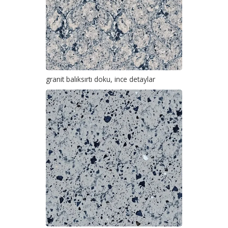
granit balıksırtı doku, ince detaylar