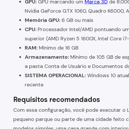
GPU:
GPU marcando um
Marca 3D
de 8.000
Nvidia GeForce GTX 1060, Quadro K6000, 
Memória GPU:
6 GB ou mais
CPU:
Processador Intel/AMD pontuando um
superior (AMD Ryzen 5 1600X, Intel Core i7
RAM:
Mínimo de 16 GB
Armazenamento:
Mínimo de 105 GB de esp
a pasta Conta de Usuário e Documentos d
SISTEMA OPERACIONAL:
Windows 10 atual
recente
Requisitos recomendados
Com essa configuração, você pode executar o 
pequeno parque ou parte de uma cidade feito
modelos simples, uma casa grande com interio