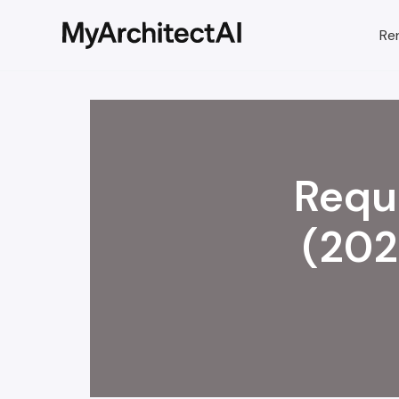
Re
Requ
(202