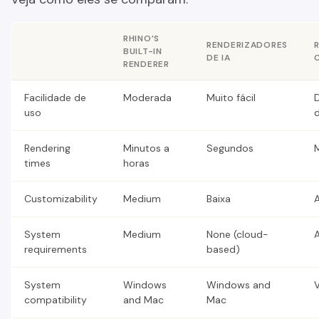
RHINO’S
RENDERIZADORES
BUILT-IN
DE IA
RENDERER
Facilidade de
Moderada
Muito fácil
D
uso
d
Rendering
Minutos a
Segundos
times
horas
Customizability
Medium
Baixa
A
System
Medium
None (cloud-
A
requirements
based)
System
Windows
Windows and
V
compatibility
and Mac
Mac