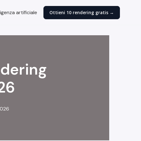
igenza artificiale
Ottieni 10 rendering gratis →
ndering
026
2026