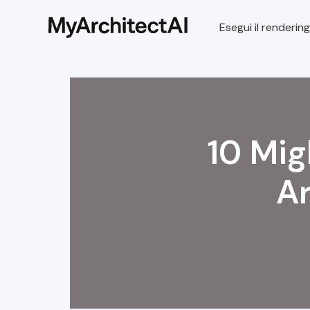
Esegui il rendering
10 Mig
Ar