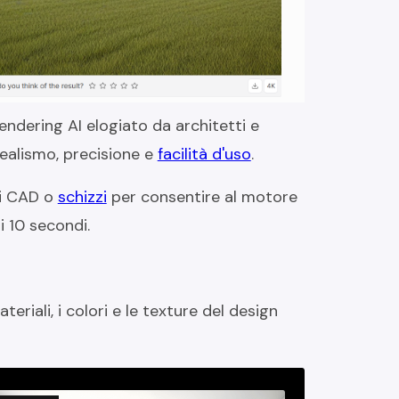
rendering AI elogiato da architetti e
realismo, precisione e
facilità d'uso
.
li CAD o
schizzi
per consentire al motore
di 10 secondi.
teriali, i colori e le texture del design