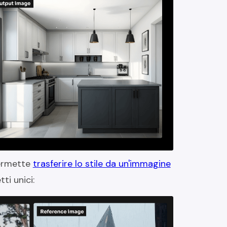
permette
trasferire lo stile da un'immagine
ti unici: