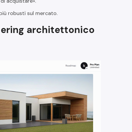
di acquistare».
più robusti sul mercato.
dering architettonico