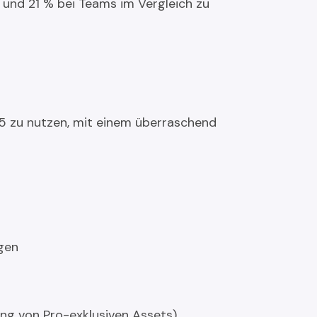
 und 21 % bei Teams im Vergleich zu
5 zu nutzen, mit einem überraschend
gen
ng von Pro-exklusiven Assets)