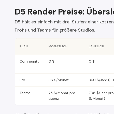
D5 Render Preise: Übersi
D5 hält es einfach mit drei Stufen: einer kost
Profis und Teams für größere Studios.
PLAN
MONATLICH
JÄHRLICH
Community
0 $
0 $
Pro
38 $/Monat
360 $/Jahr (3
Teams
75 $/Monat pro
708 $/Jahr pro
Lizenz
$/Monat)