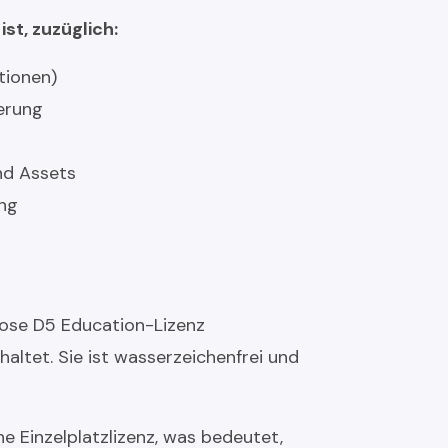
st, zuzüglich:
tionen)
ierung
nd Assets
ng
lose D5 Education-Lizenz
altet. Sie ist wasserzeichenfrei und
e Einzelplatzlizenz, was bedeutet,