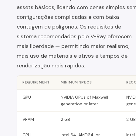
assets básicos, lidando com cenas simples se
configurações complicadas e com baixa
contagem de polígonos. Os requisitos de
sistema recomendados pelo V-Ray oferecem
mais liberdade — permitindo maior realismo,
mais uso de materiais e ativos e tempos de
renderização mais rápidos.
REQUIREMENT
MINIMUM SPECS
REC
GPU
NVIDIA GPUs of Maxwell
NVID
generation or later
gene
VRAM
2 GB
2 GB
CPU
Intel 64, AMD64, or
Inte