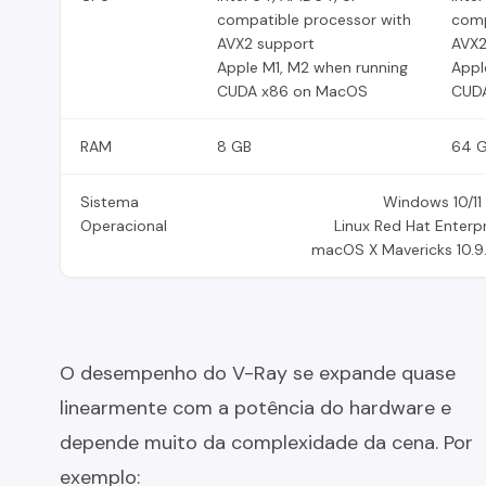
compatible processor with
comp
AVX2 support
AVX2
Apple M1, M2 when running
Appl
CUDA x86 on MacOS
CUD
RAM
8 GB
64 
Sistema
Windows 10/11
Operacional
Linux Red Hat Enterpr
macOS X Mavericks 10.9.
O desempenho do V-Ray se expande quase
linearmente com a potência do hardware e
depende muito da complexidade da cena. Por
exemplo: