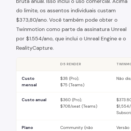
bruta anual. Isso inclui o uso comercial. Acima
do limite, os assentos individuais custam
$373,80/ano. Você também pode obter o
Twinmotion como parte da assinatura Unreal
por $1.554/ano, que inclui o Unreal Engine e o
RealityCapture.
D5 RENDER
TWINM
Custo
$38 (Pro);
Não dis
mensal
$75 (Teams)
Custo anual
$360 (Pro);
$373.80
$708/seat (Teams)
$1,554/
Subscri
Plano
Community (não
Versão 