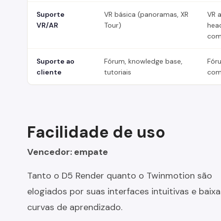
Suporte
VR básica (panoramas, XR
VR 
VR/AR
Tour)
hea
com
Suporte ao
Fórum, knowledge base,
Fór
cliente
tutoriais
com
Facilidade de uso
Vencedor: empate
Tanto o D5 Render quanto o Twinmotion são
elogiados por suas interfaces intuitivas e baixa
curvas de aprendizado.