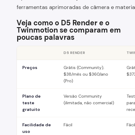
ferramentas aprimoradas de câmera e material
Veja como o D5 Render e o
Twinmotion se comparam em
poucas palavras
D5 RENDER
TWI
Preços
Grátis (Community);
Grát
$38/mês ou $360/ano
$373
(Pro)
Plano de
Versão Community
Test
teste
(ilimitada, não comercial)
par
gratuito
rece
Facilidade de
Fácil
Fáci
uso