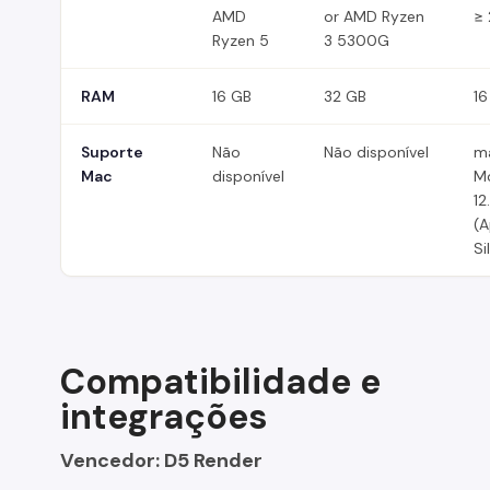
AMD
or AMD Ryzen
≥
Ryzen 5
3 5300G
RAM
16 GB
32 GB
16
Suporte
Não
Não disponível
m
Mac
disponível
M
12
(A
Si
Compatibilidade e
integrações
Vencedor: D5 Render