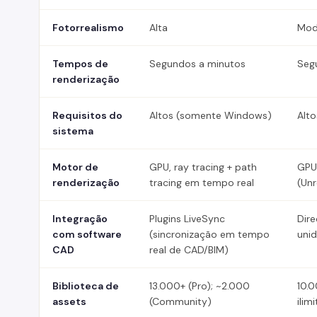
Fotorrealismo
Alta
Mod
Tempos de
Segundos a minutos
Seg
renderização
Requisitos do
Altos (somente Windows)
Alt
sistema
Motor de
GPU, ray tracing + path
GPU
renderização
tracing em tempo real
(Unr
Integração
Plugins LiveSync
Dire
com software
(sincronização em tempo
unid
CAD
real de CAD/BIM)
Biblioteca de
13.000+ (Pro); ~2.000
10.0
assets
(Community)
ilim