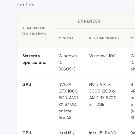
malhas.
D5 RENDER
REQUISITOS
DO SISTEMA
MÍNIMO
RECOMENDADO
M
Sistema
Windows
Windows 10/11
W
operacional
10
10
(v1809+)
bi
GPU
NVIDIA
NVIDIA RTX
6
GTX 1060
3060 12GB or
V
6GB, AMD
AMD RX 6700
b
RX 6400,
XT 12GB
≥ 
or Intel
(e
Arc A3
3
CPU
Intel i5 /
Intel i5-11400
B