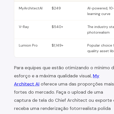
MyArchitectAI
$249
AI-powered, 10
learning curve
V-Ray
$540+
The industry st
photorealism
Lumion Pro
$1,149+
Popular choice f
quality asset li
Para equipes que estão otimizando o mínimo 
esforço e a máxima qualidade visual,
My
Architect AI
oferece uma das proporções mais
fortes do mercado. Faça o upload de uma
captura de tela do Chief Architect ou exporte 
receba uma renderização fotorrealista polida