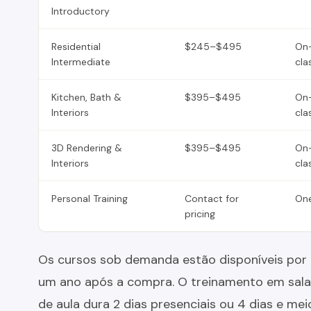
Introductory
Residential
$245–$495
On
Intermediate
cla
Kitchen, Bath &
$395–$495
On
Interiors
cla
3D Rendering &
$395–$495
On
Interiors
cla
Personal Training
Contact for
On
pricing
Os cursos sob demanda estão disponíveis por
um ano após a compra. O treinamento em sala
de aula dura 2 dias presenciais ou 4 dias e mei