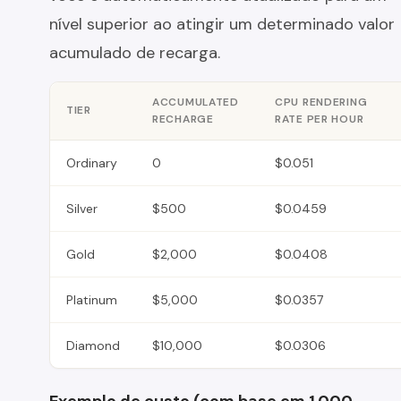
nível superior ao atingir um determinado valor
acumulado de recarga.
ACCUMULATED
CPU RENDERING
TIER
RECHARGE
RATE PER HOUR
Ordinary
0
$0.051
Silver
$500
$0.0459
Gold
$2,000
$0.0408
Platinum
$5,000
$0.0357
Diamond
$10,000
$0.0306