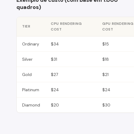
Exemplo de custo (com base em 1.000
quadros)
CPU RENDERING
GPU RENDERING
TIER
COST
COST
Ordinary
$34
$15
Silver
$31
$18
Gold
$27
$21
Platinum
$24
$24
Diamond
$20
$30