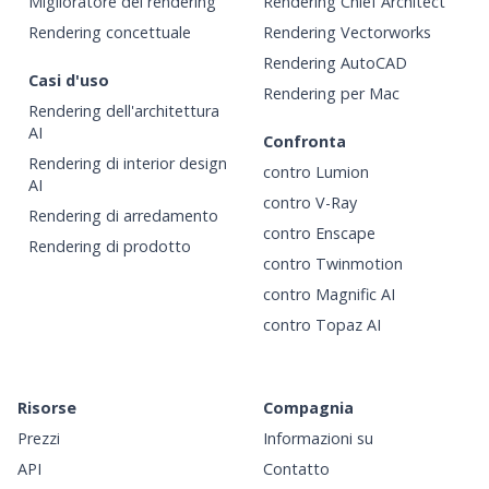
Miglioratore del rendering
Rendering Chief Architect
Rendering concettuale
Rendering Vectorworks
Rendering AutoCAD
Casi d'uso
Rendering per Mac
Rendering dell'architettura
AI
Confronta
Rendering di interior design
contro Lumion
AI
contro V-Ray
Rendering di arredamento
contro Enscape
Rendering di prodotto
contro Twinmotion
contro Magnific AI
contro Topaz AI
Risorse
Compagnia
Prezzi
Informazioni su
API
Contatto