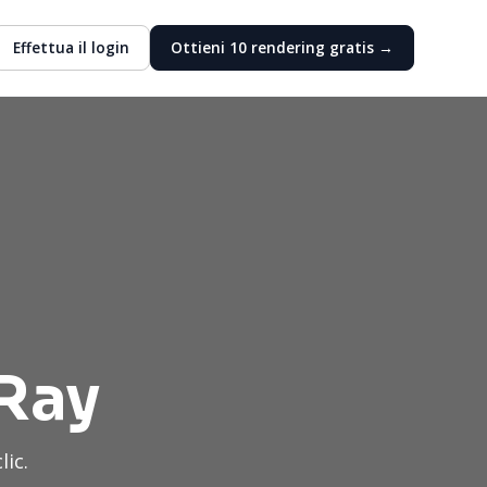
Effettua il login
Ottieni 10 rendering gratis →
-Ray
lic.